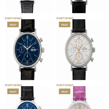
PORTOFINO
PORTOFINO
IWC Portofino IW391022
IWC Portofino IW391024
SALE!
SALE!
$
418.5.00
$
279.00
$
418.5.00
$
279.00
PORTOFINO
PORTOFINO
IWC Portofino IW391023
IWC Portofino IW391031
SALE!
SALE!
$
448.5.00
$
299.00
$
448.5.00
$
299.00