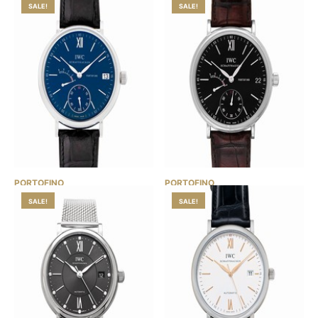
IWC Portofino IW458101
IWC Portofino IW510115
SALE!
SALE!
$
418.5.00
$
279.00
$
403.5.00
$
269.00
PORTOFINO
PORTOFINO
IWC Portofino IW510106
IWC Portofino IW510102
SALE!
SALE!
$
448.5.00
$
299.00
$
448.5.00
$
299.00